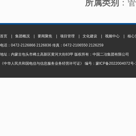
所属类别
：管
首页
|
集团概况
|
要闻聚焦
|
项目管理
|
文化建设
|
视频中心
|
核心
电话：0472-2126866 2126836 传真：0472-2106550 2126259
地址：内蒙古包头市稀土高新区黄河大街83甲 版权所有：中国二冶集团有限公司
《中华人民共和国电信与信息服务业务经营许可证》 编号：蒙ICP备2022004072号-