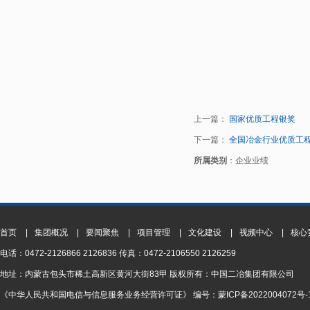
上一篇：
国家优质工程银奖
下一篇：
全国冶金行业优质工
所属类别
：企业业绩
首页
|
集团概况
|
要闻聚焦
|
项目管理
|
文化建设
|
视频中心
|
核心
电话：0472-2126866 2126836 传真：0472-2106550 2126259
地址：内蒙古包头市稀土高新区黄河大街83甲 版权所有：中国二冶集团有限公司
《中华人民共和国电信与信息服务业务经营许可证》 编号：蒙ICP备2022004072号-