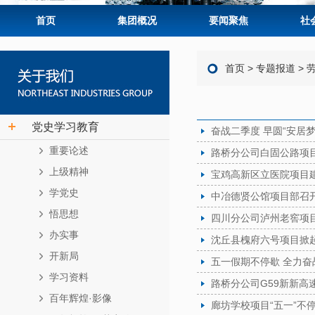
首页
集团概况
要闻聚焦
社
首页
>
专题报道
>
党史学习教育
奋战二季度 早圆“安居
重要论述
路桥分公司白固公路项
上级精神
宝鸡高新区立医院项目建
学党史
中冶德贤公馆项目部召开
悟思想
四川分公司泸州老窖项目
办实事
沈丘县槐府六号项目掀起
开新局
五一假期不停歇 全力奋
学习资料
路桥分公司G59新新高
百年辉煌·影像
廊坊学校项目“五一”不