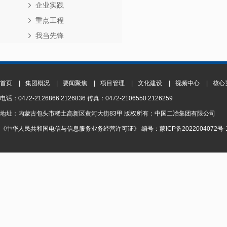
企业实践
重点工程
我当先锋
首页
|
集团概况
|
要闻聚焦
|
项目管理
|
文化建设
|
视频中心
|
核心
电话：0472-2126866 2126836 传真：0472-2106550 2126259
地址：内蒙古包头市稀土高新区黄河大街83甲 版权所有：中国二冶集团有限公司
《中华人民共和国电信与信息服务业务经营许可证》 编号：蒙ICP备2022004072号-