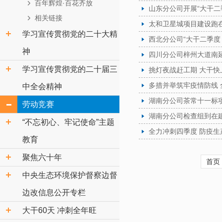
百年辉煌·百花齐放
山东分公司开展“大干二
相关链接
太和卫星城项目建设跑在
学习宣传贯彻党的二十大精
西北分公司“大干二季度
神
四川分公司梓州大道南
学习宣传贯彻党的二十届三
挑灯夜战赶工期 大干快
多措并举筑牢疫情防线 
中全会精神
湖南分公司茶常十一标
劳动竞赛
湖南分公司检查组到在
“不忘初心、牢记使命”主题
全力冲刺四季度 防疫生
教育
聚焦六十年
首页
中央生态环境保护督察边督
边改信息公开专栏
大干60天 冲刺全年旺